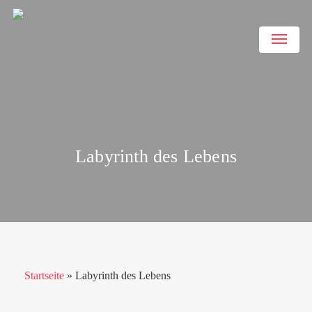
Skip
to
Menu
main
content
Labyrinth des Lebens
Startseite
»
Labyrinth des Lebens